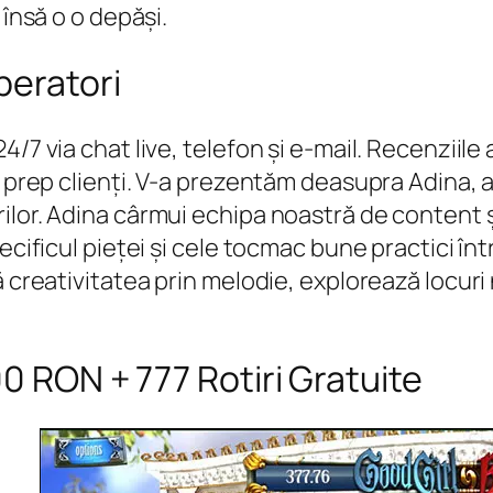
 însă o o depăși.
peratori
/7 via chat live, telefon și e-mail. Recenziile 
ă prep clienți. V-a prezentăm deasupra Adina, 
ilor. Adina cârmui echipa noastră de content 
ecificul pieței și cele tocmac bune practici înt
ă creativitatea prin melodie, explorează locuri
0 RON + 777 Rotiri Gratuite