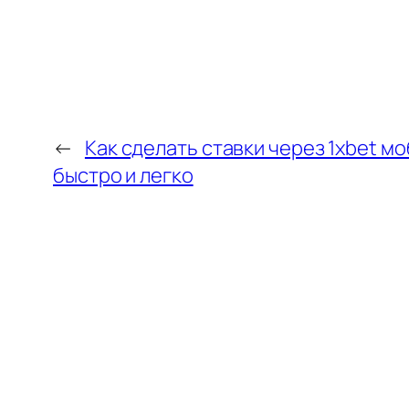
←
Как сделать ставки через 1xbet м
быстро и легко