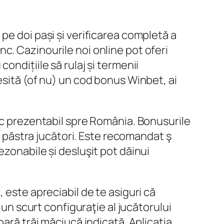
pe doi pași și verificarea completă a
c. Cazinourile noi online pot oferi
ondițiile să rulaj și termenii
esită (of nu) un cod bonus Winbet, ai
esc prezentabil spre România. Bonusurile
și păstra jucători. Este recomandat ş
ezonabile și desluşit pot dăinui
 este apreciabil de te asiguri că
 un scurt configuraţie al jucătorului
oară trăi măciucă indicată. Aplicația