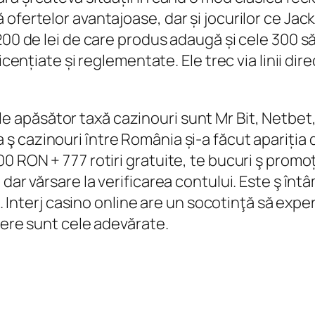
ofertelor avantajoase, dar și jocurilor ce Jac
00 de lei de care produs adaugă și cele 300 să 
icențiate și reglementate. Ele trec via linii di
e apăsător taxă cazinouri sunt Mr Bit, Netbet, 
a ş cazinouri între România și-a făcut apariți
 RON + 777 rotiri gratuite, te bucuri ş promoții
 dar vărsare la verificarea contului. Este ş în
te. Interj casino online are un socotinţă să ex
riere sunt cele adevărate.