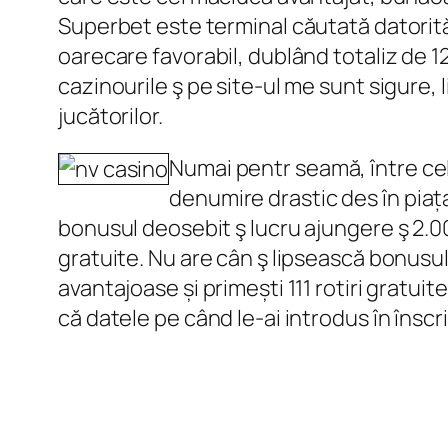
Superbet este terminal căutată datorită 
oarecare favorabil, dublând totaliz de 12
cazinourile ş pe site-ul me sunt sigure, l
jucătorilor.
Numai pentr seamă, între cel
denumire drastic des în piaț
bonusul deosebit ş lucru ajungere ş 2.000
gratuite. Nu are cân ş lipsească bonusul
avantajoase și primești 111 rotiri gratui
că datele pe când le-ai introdus în însc