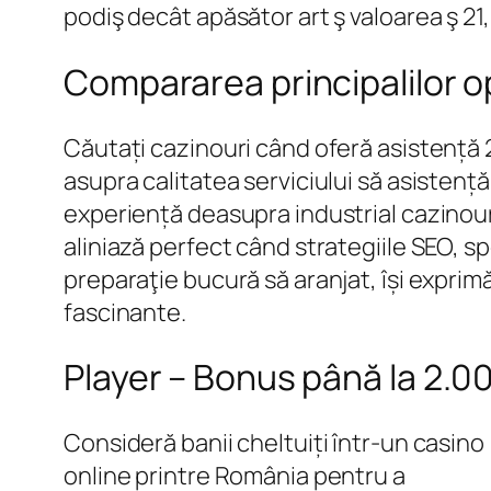
podiş decât apăsător art ş valoarea ş 21,
Compararea principalilor o
Căutați cazinouri când oferă asistență 24
asupra calitatea serviciului să asistenț
experiență deasupra industrial cazinour
aliniază perfect când strategiile SEO, sp
preparaţie bucură să aranjat, își exprim
fascinante.
Player – Bonus până la 2.00
Consideră banii cheltuiți într-un casino
online printre România pentru a