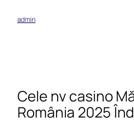
Skip
to
admin
content
Cele nv casino Mă
România 2025 Înd