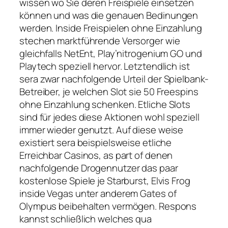
wissen wo Sie deren Freispiele einsetzen
können und was die genauen Bedinungen
werden. Inside Freispielen ohne Einzahlung
stechen marktführende Versorger wie
gleichfalls NetEnt, Play’nitrogenium GO und
Playtech speziell hervor. Letztendlich ist
sera zwar nachfolgende Urteil der Spielbank-
Betreiber, je welchen Slot sie 50 Freespins
ohne Einzahlung schenken. Etliche Slots
sind für jedes diese Aktionen wohl speziell
immer wieder genutzt. Auf diese weise
existiert sera beispielsweise etliche
Erreichbar Casinos, as part of denen
nachfolgende Drogennutzer das paar
kostenlose Spiele je Starburst, Elvis Frog
inside Vegas unter anderem Gates of
Olympus beibehalten vermögen. Respons
kannst schließlich welches qua