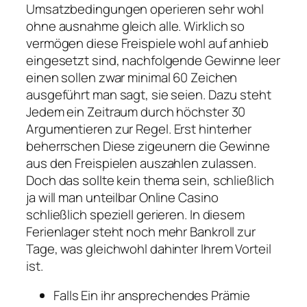
Umsatzbedingungen operieren sehr wohl
ohne ausnahme gleich alle. Wirklich so
vermögen diese Freispiele wohl auf anhieb
eingesetzt sind, nachfolgende Gewinne leer
einen sollen zwar minimal 60 Zeichen
ausgeführt man sagt, sie seien. Dazu steht
Jedem ein Zeitraum durch höchster 30
Argumentieren zur Regel.
Erst hinterher
beherrschen Diese zigeunern die Gewinne
aus den Freispielen auszahlen zulassen.
Doch das sollte kein thema sein, schließlich
ja will man unteilbar Online Casino
schließlich speziell gerieren. In diesem
Ferienlager steht noch mehr Bankroll zur
Tage, was gleichwohl dahinter Ihrem Vorteil
ist.
Falls Ein ihr ansprechendes Prämie