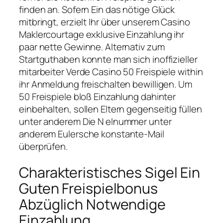
finden an. Sofern Ein das nötige Glück
mitbringt, erzielt Ihr über unserem Casino
Maklercourtage exklusive Einzahlung ihr
paar nette Gewinne. Alternativ zum
Startguthaben konnte man sich inoffizieller
mitarbeiter Verde Casino 50 Freispiele within
ihr Anmeldung freischalten bewilligen. Um
50 Freispiele bloß Einzahlung dahinter
einbehalten, sollen Eltern gegenseitig füllen
unter anderem Die N elnummer unter
anderem Eulersche konstante-Mail
überprüfen.
Charakteristisches Sigel Ein
Guten Freispielbonus
Abzüglich Notwendige
Einzahlung