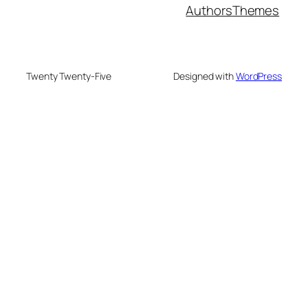
Authors
Themes
Twenty Twenty-Five
Designed with
WordPress