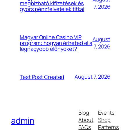
megbízható kifizetések és
7, 2026
gyors pénzfelvételek titkai
Magyar Online Casino VIP
August
program: hogyan érheted el a
7, 2026
legnagyobb előnyöket?
August 7, 2026
Test Post Created
Blog
Events
admin
About
Shop
FAQs
Patterns