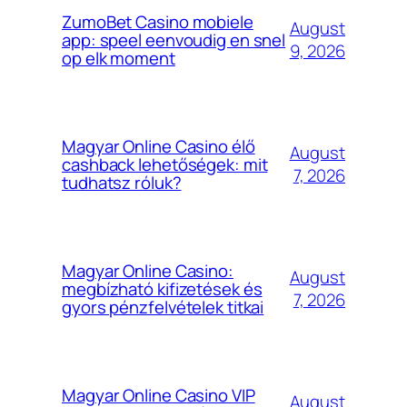
ZumoBet Casino mobiele
August
app: speel eenvoudig en snel
9, 2026
op elk moment
Magyar Online Casino élő
August
cashback lehetőségek: mit
7, 2026
tudhatsz róluk?
Magyar Online Casino:
August
megbízható kifizetések és
7, 2026
gyors pénzfelvételek titkai
Magyar Online Casino VIP
August