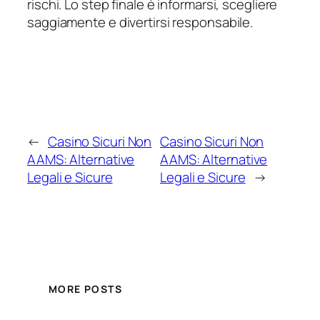
rischi. Lo step finale è informarsi, scegliere
saggiamente e divertirsi responsabile.
←
Casino Sicuri Non
Casino Sicuri Non
AAMS: Alternative
AAMS: Alternative
Legali e Sicure
Legali e Sicure
→
MORE POSTS