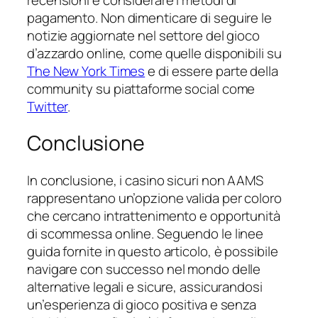
pagamento. Non dimenticare di seguire le
notizie aggiornate nel settore del gioco
d’azzardo online, come quelle disponibili su
The New York Times
e di essere parte della
community su piattaforme social come
Twitter
.
Conclusione
In conclusione, i casino sicuri non AAMS
rappresentano un’opzione valida per coloro
che cercano intrattenimento e opportunità
di scommessa online. Seguendo le linee
guida fornite in questo articolo, è possibile
navigare con successo nel mondo delle
alternative legali e sicure, assicurandosi
un’esperienza di gioco positiva e senza