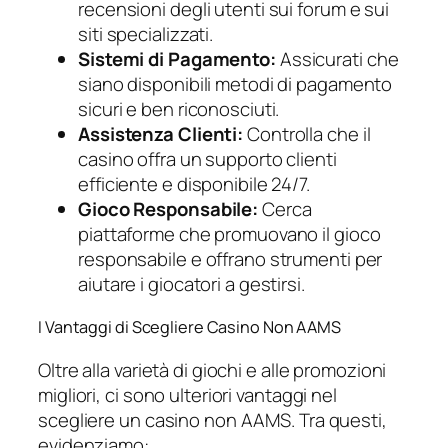
recensioni degli utenti sui forum e sui
siti specializzati.
Sistemi di Pagamento:
Assicurati che
siano disponibili metodi di pagamento
sicuri e ben riconosciuti.
Assistenza Clienti:
Controlla che il
casino offra un supporto clienti
efficiente e disponibile 24/7.
Gioco Responsabile:
Cerca
piattaforme che promuovano il gioco
responsabile e offrano strumenti per
aiutare i giocatori a gestirsi.
I Vantaggi di Scegliere Casino Non AAMS
Oltre alla varietà di giochi e alle promozioni
migliori, ci sono ulteriori vantaggi nel
scegliere un casino non AAMS. Tra questi,
evidenziamo: