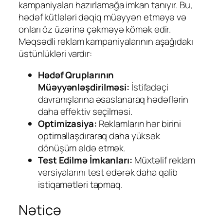
kampaniyaları hazırlamağa imkan tanıyır. Bu,
hədəf kütlələri dəqiq müəyyən etməyə və
onları öz üzərinə çəkməyə kömək edir.
Məqsədli reklam kampaniyalarının aşağıdakı
üstünlükləri vardır:
Hədəf Qruplarının
Müəyyənləşdirilməsi:
İstifadəçi
davranışlarına əsaslanaraq hədəflərin
daha effektiv seçilməsi.
Optimizasiya:
Reklamların hər birini
optimallaşdıraraq daha yüksək
dönüşüm əldə etmək.
Test Edilmə İmkanları:
Müxtəlif reklam
versiyalarını test edərək daha qalib
istiqamətləri tapmaq.
Nəticə