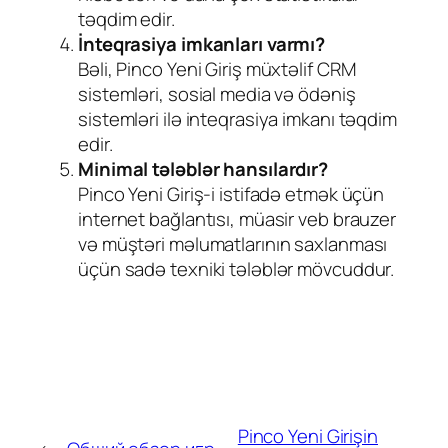
təqdim edir.
İnteqrasiya imkanları varmı?
Bəli, Pinco Yeni Giriş müxtəlif CRM
sistemləri, sosial media və ödəniş
sistemləri ilə inteqrasiya imkanı təqdim
edir.
Minimal tələblər hansılardır?
Pinco Yeni Giriş-i istifadə etmək üçün
internet bağlantısı, müasir veb brauzer
və müştəri məlumatlarının saxlanması
üçün sadə texniki tələblər mövcuddur.
Pinco Yeni Girişin