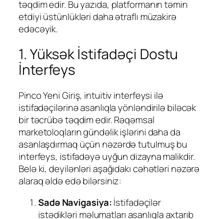
təqdim edir. Bu yazıda, platformanın təmin
etdiyi üstünlükləri daha ətraflı müzakirə
edəcəyik.
1. Yüksək İstifadəçi Dostu
İnterfeys
Pinco Yeni Giriş, intuitiv interfeysi ilə
istifadəçilərinə asanlıqla yönləndirilə biləcək
bir təcrübə təqdim edir. Rəqəmsal
marketoloqların gündəlik işlərini daha da
asanlaşdırmaq üçün nəzərdə tutulmuş bu
interfeys, istifadəyə uyğun dizayna malikdir.
Belə ki, deyilənləri aşağıdakı cəhətləri nəzərə
alaraq əldə edə bilərsiniz:
Sadə Navigasiya:
İstifadəçilər
istədikləri məlumatları asanlıqla axtarıb