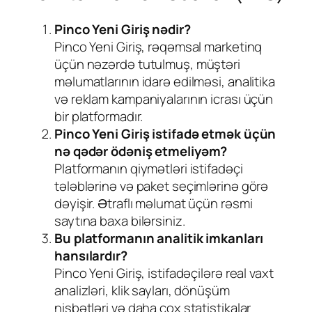
Pinco Yeni Giriş nədir?
Pinco Yeni Giriş, rəqəmsal marketinq
üçün nəzərdə tutulmuş, müştəri
məlumatlarının idarə edilməsi, analitika
və reklam kampaniyalarının icrası üçün
bir platformadır.
Pinco Yeni Giriş istifadə etmək üçün
nə qədər ödəniş etmeliyəm?
Platformanın qiymətləri istifadəçi
tələblərinə və paket seçimlərinə görə
dəyişir. Ətraflı məlumat üçün rəsmi
saytına baxa bilərsiniz.
Bu platformanın analitik imkanları
hansılardır?
Pinco Yeni Giriş, istifadəçilərə real vaxt
analizləri, klik sayları, dönüşüm
nisbətləri və daha çox statistikalar