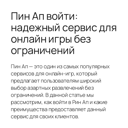
Пин Ап войти:
надежный сервис для
онлайн игры без
ограничений
Пин Ап — это один из самых популярных
сервисов для онлайн-игр, который
предлагает пользователям широкий
выбор азартных развлечений без
ограничений. В данной статье мы
рассмотрим, как войти в Pин Ап и какие
преимущества предоставляет данный
сервис для своих клиентов.