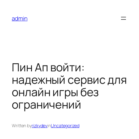
Skip
to
admin
content
Пин Ап войти:
надежный сервис для
онлайн игры без
ограничений
Written by
rizkydev
in
Uncategorized