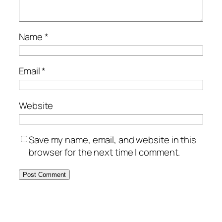
Name
*
Email
*
Website
Save my name, email, and website in this
browser for the next time I comment.