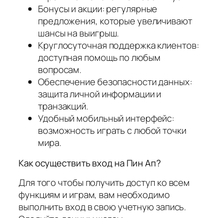
Бонусы и акции: регулярные
предложения, которые увеличивают
шансы на выигрыш.
Круглосуточная поддержка клиентов:
доступная помощь по любым
вопросам.
Обеспечение безопасности данных:
защита личной информации и
транзакций.
Удобный мобильный интерфейс:
возможность играть с любой точки
мира.
Как осуществить вход на Пин Ап?
Для того чтобы получить доступ ко всем
функциям и играм, вам необходимо
выполнить вход в свою учетную запись.