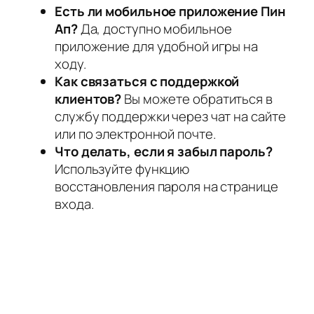
Есть ли мобильное приложение Пин
Ап?
Да, доступно мобильное
приложение для удобной игры на
ходу.
Как связаться с поддержкой
клиентов?
Вы можете обратиться в
службу поддержки через чат на сайте
или по электронной почте.
Что делать, если я забыл пароль?
Используйте функцию
восстановления пароля на странице
входа.