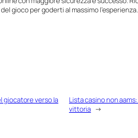
 online con maggiore sicurezza e successo. Ri
del gioco per goderti al massimo l’esperienza.
l giocatore verso la
Lista casino non aams: 
vittoria
→