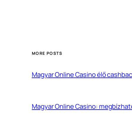
MORE POSTS
Magyar Online Casino élő cashbac
Magyar Online Casino: megbízható 