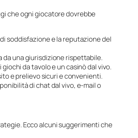
aggi che ogni giocatore dovrebbe
lo di soddisfazione e la reputazione del
a da una giurisdizione rispettabile.
 i giochi da tavolo e un casinò dal vivo.
ito e prelievo sicuri e convenienti.
ponibilità di chat dal vivo, e-mail o
trategie. Ecco alcuni suggerimenti che