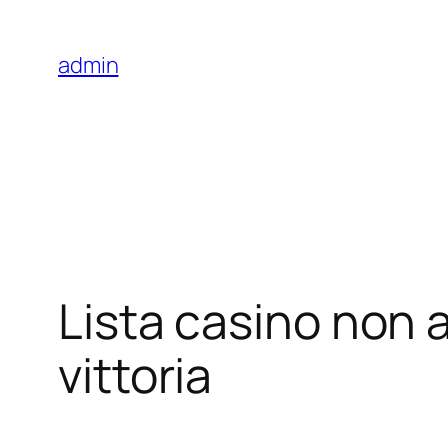
Skip
to
admin
content
Lista casino non 
vittoria