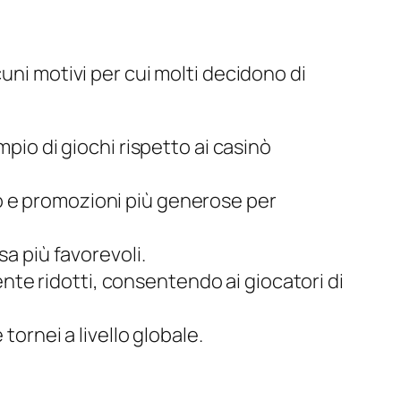
uni motivi per cui molti decidono di
io di giochi rispetto ai casinò
e promozioni più generose per
a più favorevoli.
nte ridotti, consentendo ai giocatori di
tornei a livello globale.