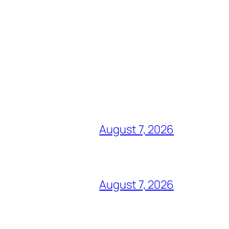
August 7, 2026
August 7, 2026