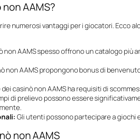
nò non AAMS?
ire numerosi vantaggi per i giocatori. Ecco alc
nò non AAMS spesso offrono un catalogo più amp
nò non AAMS propongono bonus di benvenuto 
 dei casinò non AAMS ha requisiti di scommess
mpi di prelievo possono essere significativame
damente.
nali:
Gli utenti possono partecipare a giochi e 
sinò non AAMS