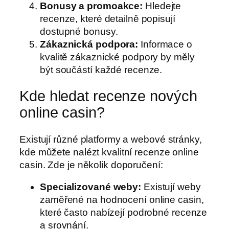
Bonusy a promoakce:
Hledejte
recenze, které detailně popisují
dostupné bonusy.
Zákaznická podpora:
Informace o
kvalitě zákaznické podpory by měly
být součástí každé recenze.
Kde hledat recenze nových
online casin?
Existují různé platformy a webové stránky,
kde můžete nalézt kvalitní recenze online
casin. Zde je několik doporučení:
Specializované weby:
Existují weby
zaměřené na hodnocení online casin,
které často nabízejí podrobné recenze
a srovnání.