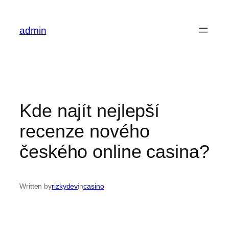
Skip
to
admin
content
Kde najít nejlepší
recenze nového
českého online casina?
Written by
rizkydev
in
casino