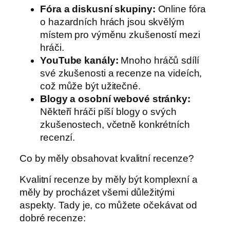
Fóra a diskusní skupiny:
Online fóra
o hazardních hrách jsou skvělým
místem pro výměnu zkušeností mezi
hráči.
YouTube kanály:
Mnoho hráčů sdílí
své zkušenosti a recenze na videích,
což může být užitečné.
Blogy a osobní webové stránky:
Někteří hráči píší blogy o svých
zkušenostech, včetně konkrétních
recenzí.
Co by měly obsahovat kvalitní recenze?
Kvalitní recenze by měly být komplexní a
měly by procházet všemi důležitými
aspekty. Tady je, co můžete očekávat od
dobré recenze: