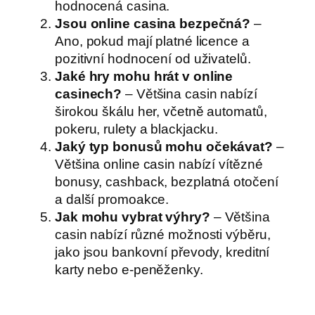
hodnocená casina.
Jsou online casina bezpečná?
–
Ano, pokud mají platné licence a
pozitivní hodnocení od uživatelů.
Jaké hry mohu hrát v online
casinech?
– Většina casin nabízí
širokou škálu her, včetně automatů,
pokeru, rulety a blackjacku.
Jaký typ bonusů mohu očekávat?
–
Většina online casin nabízí vítězné
bonusy, cashback, bezplatná otočení
a další promoakce.
Jak mohu vybrat výhry?
– Většina
casin nabízí různé možnosti výběru,
jako jsou bankovní převody, kreditní
karty nebo e-peněženky.