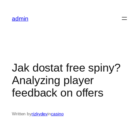
Skip
to
admin
content
Jak dostat free spiny?
Analyzing player
feedback on offers
Written by
rizkydev
in
casino