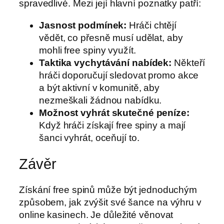
spravedlivé. Mezi její hlavní poznatky patří:
Jasnost podmínek:
Hráči chtějí
vědět, co přesně musí udělat, aby
mohli free spiny využít.
Taktika vychytávání nabídek:
Někteří
hráči doporučují sledovat promo akce
a být aktivní v komunitě, aby
nezmeškali žádnou nabídku.
Možnost vyhrát skutečné peníze:
Když hráči získají free spiny a mají
šanci vyhrát, oceňují to.
Závěr
Získání free spinů může být jednoduchým
způsobem, jak zvýšit své šance na výhru v
online kasinech. Je důležité věnovat