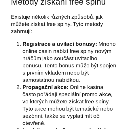
Metody získání free spinů
Existuje několik různých způsobů, jak
můžete získat free spiny. Tyto metody
zahrnují:
Registrace a uvítací bonusy:
Mnoho
online casin nabízí free spiny novým
hráčům jako součást uvítacího
bonusu. Tento bonus může být spojen
s prvním vkladem nebo být
samostatnou nabídkou.
Propagační akce:
Online kasina
často pořádají speciální promo akce,
ve kterých můžete získat free spiny.
Tyto akce mohou být tematické nebo
sezónní, takže se vyplatí mít oči
otevřené.