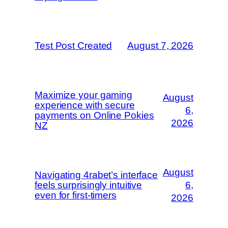
Test Post Created
August 7, 2026
Maximize your gaming
August
experience with secure
6,
payments on Online Pokies
2026
NZ
August
Navigating 4rabet’s interface
feels surprisingly intuitive
6,
even for first-timers
2026