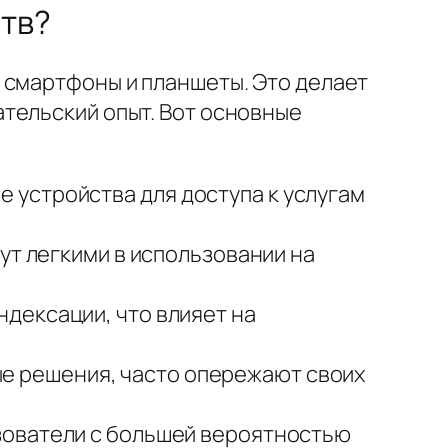
ств?
 смартфоны и планшеты. Это делает
тельский опыт. Вот основные
 устройства для доступа к услугам
ут легкими в использовании на
дексации, что влияет на
е решения, часто опережают своих
зователи с большей вероятностью