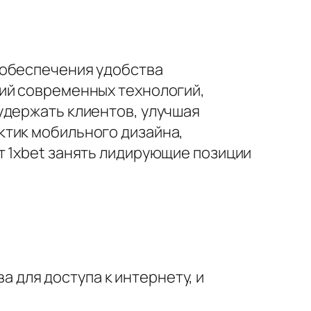
 обеспечения удобства
ний современных технологий,
удержать клиентов, улучшая
ктик мобильного дизайна,
т 1xbet занять лидирующие позиции
 для доступа к интернету, и