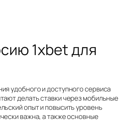
сию 1xbet для
ния удобного и доступного сервиса
итают делать ставки через мобильные
льский опыт и повысить уровень
чески важна, а также основные