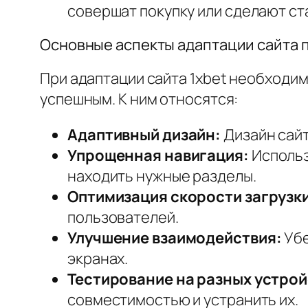
совершат покупку или сделают ста
Основные аспекты адаптации сайта 
При адаптации сайта 1xbet необходи
успешным. К ним относятся:
Адаптивный дизайн:
Дизайн сайт
Упрощенная навигация:
Использ
находить нужные разделы.
Оптимизация скорости загрузки
пользователей.
Улучшение взаимодействия:
Убе
экранах.
Тестирование на разных устрой
совместимостью и устранить их.