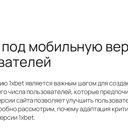
 под мобильную вер
вателей
ию 1xbet является важным шагом для созда
его числа пользователей, которые предпоч
ерсии сайта позволяет улучшить пользовате
дробно рассмотрим, почему адаптация крити
ерсии 1xbet.