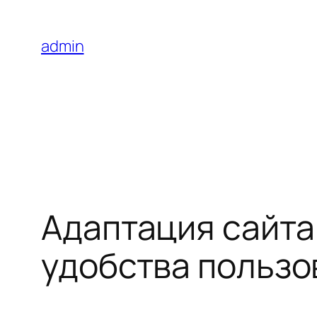
Skip
to
admin
content
Адаптация сайта
удобства пользо