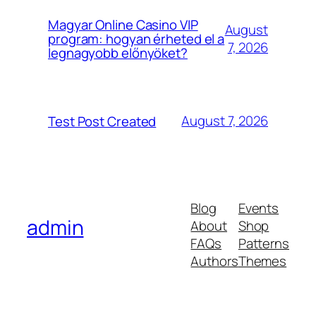
Magyar Online Casino VIP
August
program: hogyan érheted el a
7, 2026
legnagyobb előnyöket?
August 7, 2026
Test Post Created
Blog
Events
admin
About
Shop
FAQs
Patterns
Authors
Themes