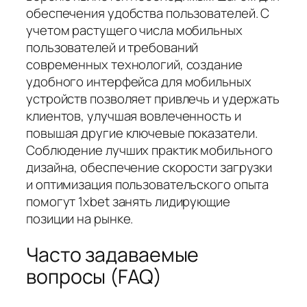
обеспечения удобства пользователей. С
учетом растущего числа мобильных
пользователей и требований
современных технологий, создание
удобного интерфейса для мобильных
устройств позволяет привлечь и удержать
клиентов, улучшая вовлеченность и
повышая другие ключевые показатели.
Соблюдение лучших практик мобильного
дизайна, обеспечение скорости загрузки
и оптимизация пользовательского опыта
помогут 1xbet занять лидирующие
позиции на рынке.
Часто задаваемые
вопросы (FAQ)