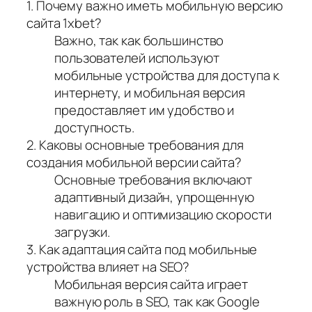
1. Почему важно иметь мобильную версию
сайта 1xbet?
Важно, так как большинство
пользователей используют
мобильные устройства для доступа к
интернету, и мобильная версия
предоставляет им удобство и
доступность.
2. Каковы основные требования для
создания мобильной версии сайта?
Основные требования включают
адаптивный дизайн, упрощенную
навигацию и оптимизацию скорости
загрузки.
3. Как адаптация сайта под мобильные
устройства влияет на SEO?
Мобильная версия сайта играет
важную роль в SEO, так как Google