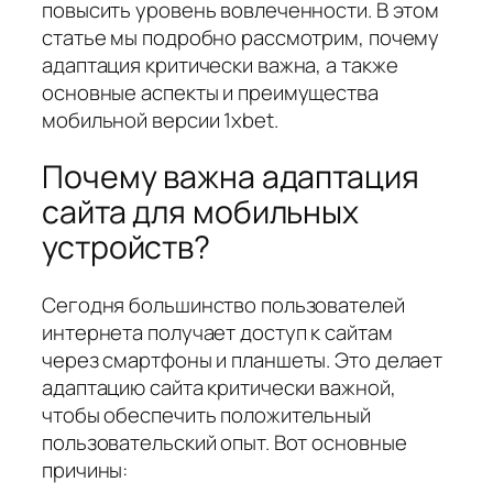
повысить уровень вовлеченности. В этом
статье мы подробно рассмотрим, почему
адаптация критически важна, а также
основные аспекты и преимущества
мобильной версии 1xbet.
Почему важна адаптация
сайта для мобильных
устройств?
Сегодня большинство пользователей
интернета получает доступ к сайтам
через смартфоны и планшеты. Это делает
адаптацию сайта критически важной,
чтобы обеспечить положительный
пользовательский опыт. Вот основные
причины: