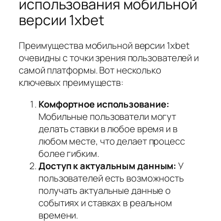
использования мобильной
версии 1xbet
Преимущества мобильной версии 1xbet
очевидны с точки зрения пользователей и
самой платформы. Вот несколько
ключевых преимуществ:
Комфортное использование:
Мобильные пользователи могут
делать ставки в любое время и в
любом месте, что делает процесс
более гибким.
Доступ к актуальным данным:
У
пользователей есть возможность
получать актуальные данные о
событиях и ставках в реальном
времени.