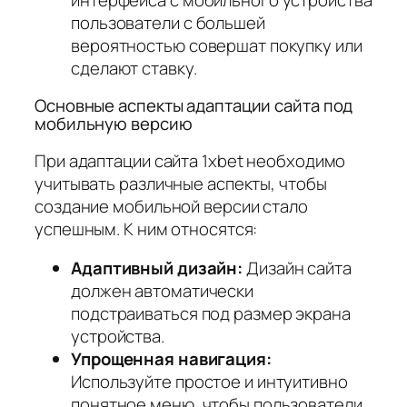
пользователи с большей
вероятностью совершат покупку или
сделают ставку.
Основные аспекты адаптации сайта под
мобильную версию
При адаптации сайта 1xbet необходимо
учитывать различные аспекты, чтобы
создание мобильной версии стало
успешным. К ним относятся:
Адаптивный дизайн:
Дизайн сайта
должен автоматически
подстраиваться под размер экрана
устройства.
Упрощенная навигация:
Используйте простое и интуитивно
понятное меню, чтобы пользователи