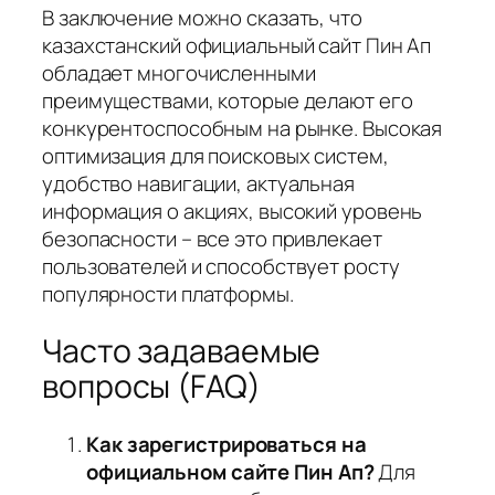
В заключение можно сказать, что
казахстанский официальный сайт Пин Ап
обладает многочисленными
преимуществами, которые делают его
конкурентоспособным на рынке. Высокая
оптимизация для поисковых систем,
удобство навигации, актуальная
информация о акциях, высокий уровень
безопасности – все это привлекает
пользователей и способствует росту
популярности платформы.
Часто задаваемые
вопросы (FAQ)
Как зарегистрироваться на
официальном сайте Пин Ап?
Для