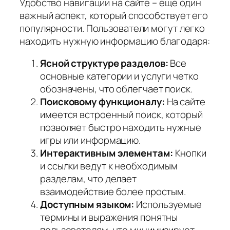
Удобство навигации на сайте – еще один
важный аспект, который способствует его
популярности. Пользователи могут легко
находить нужную информацию благодаря:
Ясной структуре разделов:
Все
основные категории и услуги четко
обозначены, что облегчает поиск.
Поисковому функционалу:
На сайте
имеется встроенный поиск, который
позволяет быстро находить нужные
игры или информацию.
Интерактивным элементам:
Кнопки
и ссылки ведут к необходимым
разделам, что делает
взаимодействие более простым.
Доступным языком:
Используемые
термины и выражения понятны