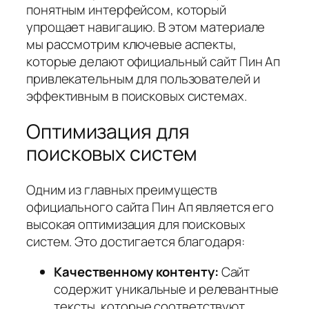
понятным интерфейсом, который
упрощает навигацию. В этом материале
мы рассмотрим ключевые аспекты,
которые делают официальный сайт Пин Ап
привлекательным для пользователей и
эффективным в поисковых системах.
Оптимизация для
поисковых систем
Одним из главных преимуществ
официального сайта Пин Ап является его
высокая оптимизация для поисковых
систем. Это достигается благодаря:
Качественному контенту:
Сайт
содержит уникальные и релевантные
тексты, которые соответствуют