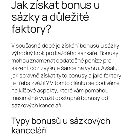
Jak získat bonus u
sázky a důležité
faktory?
V současné době je získání bonusu u sázky
výhodný krok pro každého sázkaře. Bonusy
mohou znamenat dodatečné peníze pro
sázení, což zvyšuje šance na výhru. Avšak,
jak správně získat tyto bonusy a jaké faktory
je třeba zvážit? V tomto článku se podíváme
na klíčové aspekty, které vám pomohou
maximálně využít dostupné bonusy od
sázkových kanceláří.
Typy bonusů u sázkových
kanceláří