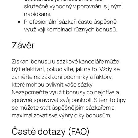
skutečně výhodný v porovnání s jinými
nabídkami.
Profesionální sázkaři často úspěšně
využívají kombinaci různých bonusů.
Závěr
Získání bonusu u sázkové kanceláře může
být efektivní, pokud víte, jak na to. Vždy se
zaměřte na základní podmínky a faktory,
které mohou ovlivnit vaše sázky.
Nezapomeňte využít bonusy co nejdříve a
správně spravovat svůj bankroll. S těmito tipy
se můžete stát úspěšnějším sázkařem a
maximalizovat své výhry díky bonusům.
Časté dotazy (FAQ)