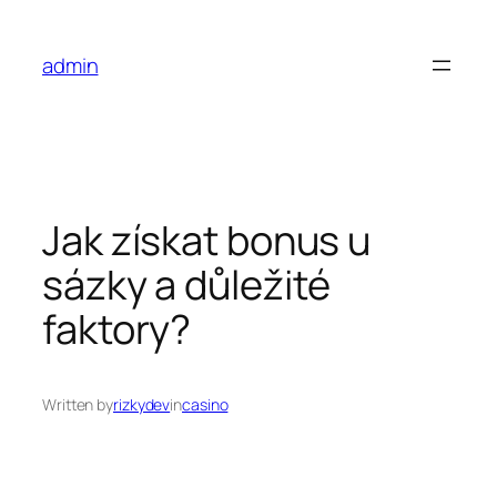
Skip
to
admin
content
Jak získat bonus u
sázky a důležité
faktory?
Written by
rizkydev
in
casino