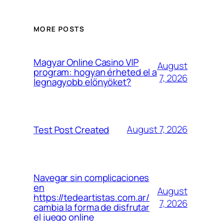
MORE POSTS
Magyar Online Casino VIP
August
program: hogyan érheted el a
7, 2026
legnagyobb előnyöket?
August 7, 2026
Test Post Created
Navegar sin complicaciones
en
August
https://tedeartistas.com.ar/
7, 2026
cambia la forma de disfrutar
el juego online