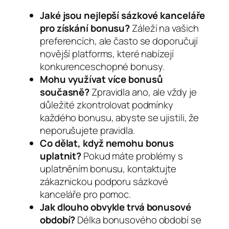
Jaké jsou nejlepší sázkové kanceláře
pro získání bonusu?
Záleží na vašich
preferencích, ale často se doporučují
novější platforms, které nabízejí
konkurenceschopné bonusy.
Mohu využívat více bonusů
současně?
Zpravidla ano, ale vždy je
důležité zkontrolovat podmínky
každého bonusu, abyste se ujistili, že
neporušujete pravidla.
Co dělat, když nemohu bonus
uplatnit?
Pokud máte problémy s
uplatněním bonusu, kontaktujte
zákaznickou podporu sázkové
kanceláře pro pomoc.
Jak dlouho obvykle trvá bonusové
období?
Délka bonusového období se