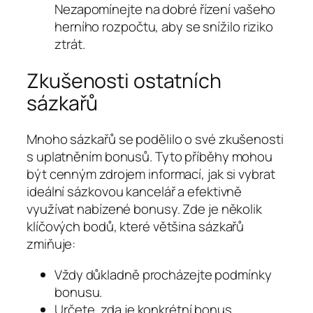
Nezapomínejte na dobré řízení vašeho
herního rozpočtu, aby se snížilo riziko
ztrát.
Zkušenosti ostatních
sázkařů
Mnoho sázkařů se podělilo o své zkušenosti
s uplatněním bonusů. Tyto příběhy mohou
být cenným zdrojem informací, jak si vybrat
ideální sázkovou kancelář a efektivně
využívat nabízené bonusy. Zde je několik
klíčových bodů, které většina sázkařů
zmiňuje:
Vždy důkladně procházejte podmínky
bonusu.
Určete, zda je konkrétní bonus