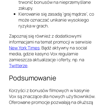
trwonić bonusów na nieprzemyślane
zakupy.
Kierowanie się zasadą ‘graj mądrze’, co
może oznaczać unikanie wysokiego
ryzyka w grach.
Zapoznaj się również z dodatkowymi
informacjami na temat promocji w serwisie
New York Times
. Bądź aktywny na social
media, gdzie kasyno Vox regularnie
zamieszcza aktualizacje i oferty, np. na
Twitterze
.
Podsumowanie
Korzyści z bonusów filmowych w kasynie
Vox są znaczące dla nowych użytkowników.
Oferowane promocje pozwalają na dłuższą