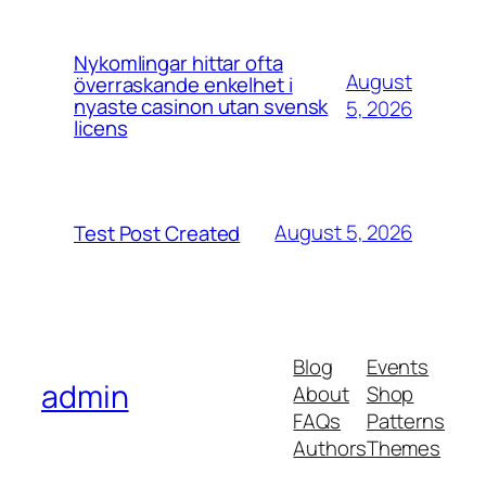
Nykomlingar hittar ofta
August
överraskande enkelhet i
nyaste casinon utan svensk
5, 2026
licens
August 5, 2026
Test Post Created
Blog
Events
admin
About
Shop
FAQs
Patterns
Authors
Themes