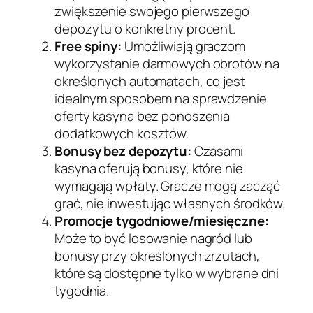
zwiększenie swojego pierwszego
depozytu o konkretny procent.
Free spiny:
Umożliwiają graczom
wykorzystanie darmowych obrotów na
określonych automatach, co jest
idealnym sposobem na sprawdzenie
oferty kasyna bez ponoszenia
dodatkowych kosztów.
Bonusy bez depozytu:
Czasami
kasyna oferują bonusy, które nie
wymagają wpłaty. Gracze mogą zacząć
grać, nie inwestując własnych środków.
Promocje tygodniowe/miesięczne:
Może to być losowanie nagród lub
bonusy przy określonych zrzutach,
które są dostępne tylko w wybrane dni
tygodnia.