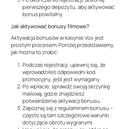
pierwszego depozytu, aby aktywować
bonus powitalny.
Jak aktywować bonusy filmowe?
Aktywacja bonusów w kasynie Vox jest
prostym procesem. Poniżej przedstawiamy,
jak można to zrobić:
Podczas rejestracji, upewnij się, że
wprowadziłeś odpowiedni kod
promocyjny, jeśli jest wymagany.
Po wpłacie, sprawdź swoją skrzynkę
mailową, gdzie znajdziesz
potwierdzenie aktywacji bonusu.
Zapoznaj się z regulaminem bonusu –
często są tam szczegółowe warunki
dotyczące obrotu wygranymi.