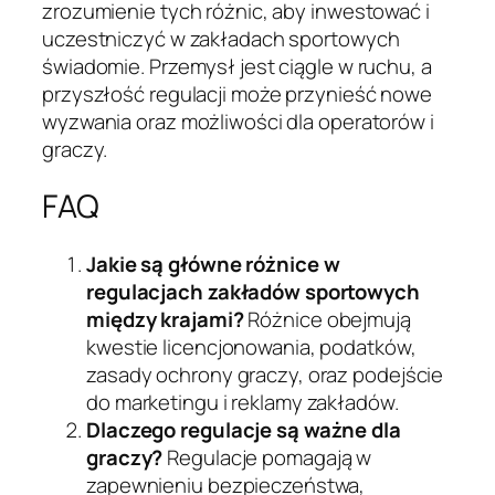
zrozumienie tych różnic, aby inwestować i
uczestniczyć w zakładach sportowych
świadomie. Przemysł jest ciągle w ruchu, a
przyszłość regulacji może przynieść nowe
wyzwania oraz możliwości dla operatorów i
graczy.
FAQ
Jakie są główne różnice w
regulacjach zakładów sportowych
między krajami?
Różnice obejmują
kwestie licencjonowania, podatków,
zasady ochrony graczy, oraz podejście
do marketingu i reklamy zakładów.
Dlaczego regulacje są ważne dla
graczy?
Regulacje pomagają w
zapewnieniu bezpieczeństwa,