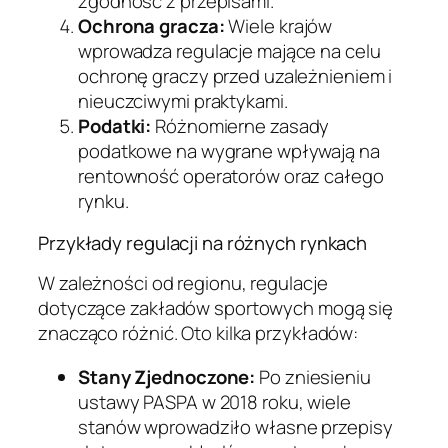
zgodność z przepisami.
Ochrona gracza:
Wiele krajów
wprowadza regulacje mające na celu
ochronę graczy przed uzależnieniem i
nieuczciwymi praktykami.
Podatki:
Różnomierne zasady
podatkowe na wygrane wpływają na
rentowność operatorów oraz całego
rynku.
Przykłady regulacji na różnych rynkach
W zależności od regionu, regulacje
dotyczące zakładów sportowych mogą się
znacząco różnić. Oto kilka przykładów:
Stany Zjednoczone:
Po zniesieniu
ustawy PASPA w 2018 roku, wiele
stanów wprowadziło własne przepisy