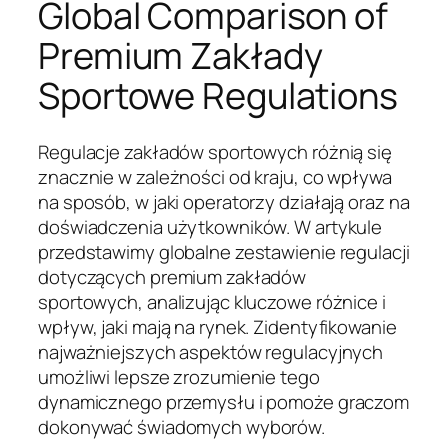
Global Comparison of
Premium Zakłady
Sportowe Regulations
Regulacje zakładów sportowych różnią się
znacznie w zależności od kraju, co wpływa
na sposób, w jaki operatorzy działają oraz na
doświadczenia użytkowników. W artykule
przedstawimy globalne zestawienie regulacji
dotyczących premium zakładów
sportowych, analizując kluczowe różnice i
wpływ, jaki mają na rynek. Zidentyfikowanie
najważniejszych aspektów regulacyjnych
umożliwi lepsze zrozumienie tego
dynamicznego przemysłu i pomoże graczom
dokonywać świadomych wyborów.