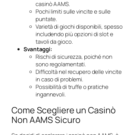
casinò AAMS.
Pochi limiti sulle vincite e sulle
puntate.
Varietà di giochi disponibili, spesso
includendo più opzioni di slot e
tavoli da gioco.
Svantaggi:
Rischi di sicurezza, poiché non
sono regolamentati.
Difficoltà nel recupero delle vincite
in caso di problemi.
Possibilità di truffe o pratiche
ingannevoli.
Come Scegliere un Casinò
Non AAMS Sicuro