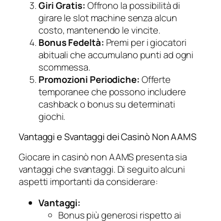
Giri Gratis:
Offrono la possibilità di
girare le slot machine senza alcun
costo, mantenendo le vincite.
Bonus Fedeltà:
Premi per i giocatori
abituali che accumulano punti ad ogni
scommessa.
Promozioni Periodiche:
Offerte
temporanee che possono includere
cashback o bonus su determinati
giochi.
Vantaggi e Svantaggi dei Casinò Non AAMS
Giocare in casinò non AAMS presenta sia
vantaggi che svantaggi. Di seguito alcuni
aspetti importanti da considerare:
Vantaggi:
Bonus più generosi rispetto ai