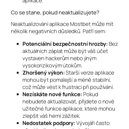
aplikace.
Co se stane, pokud neaktualizujete?
Neaktualizování aplikace Mostbet může mít
několik negativních důsledků. Patří sem:
Potenciální bezpečnostní hrozby:
Bez
aktuálních záplat může být váš účet
vystaven hackerům nebo jiným
vysokorizikovým útokům.
Zhoršený výkon:
Starší verze aplikace
mohou být pomalejší a méně stabilní,
což může vést k frustraci při používání.
Nezískáte nové funkce:
Pokud
nebudete aktualizovat, přijdete o nové
užitečné funkce aplikace, které mohou
zlepšit váš herní zážitek.
Nedostatek podpory:
Vývojáři často