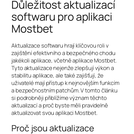
Důležitost aktualizací
softwaru pro aplikaci
Mostbet
Aktualizace softwaru hrají klíčovou roli v
zajištění efektivního a bezpečného chodu
jakékoli aplikace, včetně aplikace Mostbet.
Tyto aktualizace nejenže zlepšují výkon a
stabilitu aplikace, ale také zajišťují, že
uživatelé mají přístup k nejnovějším funkcím
a bezpečnostním patchům. V tomto článku
si podrobněji přiblížíme význam těchto
aktualizací a proč byste měli pravidelně
aktualizovat svou aplikaci Mostbet.
Proč jsou aktualizace