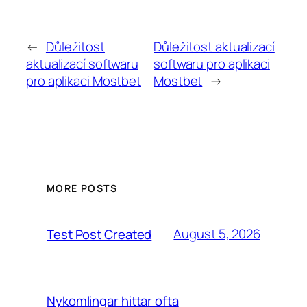
←
Důležitost
Důležitost aktualizací
aktualizací softwaru
softwaru pro aplikaci
pro aplikaci Mostbet
Mostbet
→
MORE POSTS
August 5, 2026
Test Post Created
Nykomlingar hittar ofta