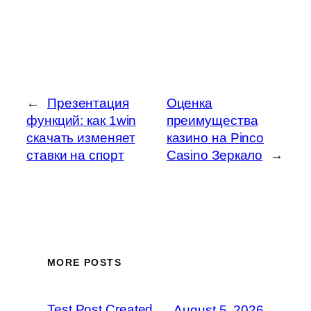
←
Презентация
Оценка
функций: как 1win
преимущества
скачать изменяет
казино на Pinco
ставки на спорт
Casino Зеркало
→
MORE POSTS
Test Post Created
August 5, 2026