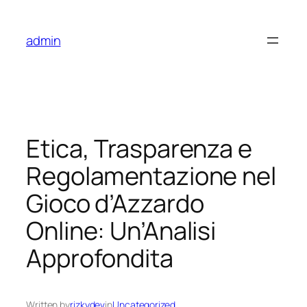
Skip
to
admin
content
Etica, Trasparenza e
Regolamentazione nel
Gioco d’Azzardo
Online: Un’Analisi
Approfondita
Written by
rizkydev
in
Uncategorized