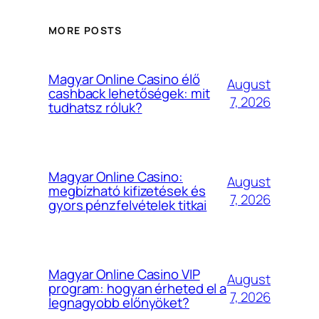
MORE POSTS
Magyar Online Casino élő
August
cashback lehetőségek: mit
7, 2026
tudhatsz róluk?
Magyar Online Casino:
August
megbízható kifizetések és
7, 2026
gyors pénzfelvételek titkai
Magyar Online Casino VIP
August
program: hogyan érheted el a
7, 2026
legnagyobb előnyöket?