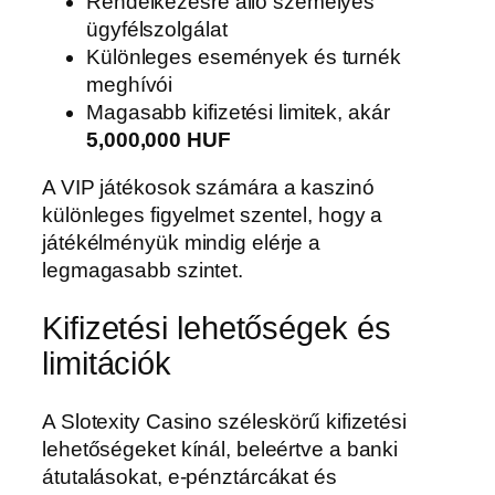
Rendelkezésre álló személyes
ügyfélszolgálat
Különleges események és turnék
meghívói
Magasabb kifizetési limitek, akár
5,000,000 HUF
A VIP játékosok számára a kaszinó
különleges figyelmet szentel, hogy a
játékélményük mindig elérje a
legmagasabb szintet.
Kifizetési lehetőségek és
limitációk
A Slotexity Casino széleskörű kifizetési
lehetőségeket kínál, beleértve a banki
átutalásokat, e-pénztárcákat és