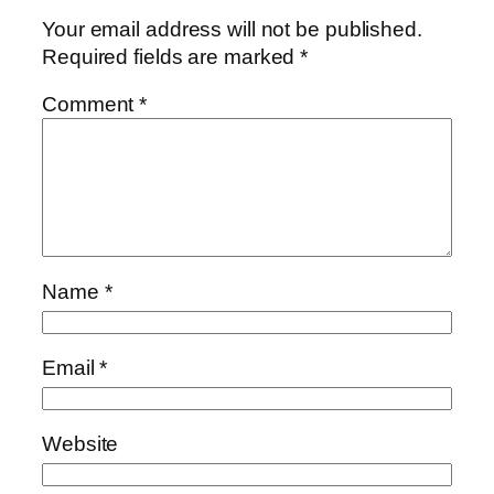
Your email address will not be published.
Required fields are marked
*
Comment
*
Name
*
Email
*
Website