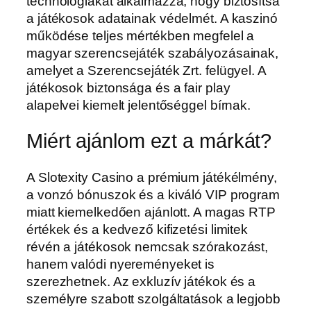
technológiákat alkalmazza, hogy biztosítsa
a játékosok adatainak védelmét. A kaszinó
működése teljes mértékben megfelel a
magyar szerencsejáték szabályozásainak,
amelyet a Szerencsejáték Zrt. felügyel. A
játékosok biztonsága és a fair play
alapelvei kiemelt jelentőséggel bírnak.
Miért ajánlom ezt a márkát?
A Slotexity Casino a prémium játékélmény,
a vonzó bónuszok és a kiváló VIP program
miatt kiemelkedően ajánlott. A magas RTP
értékek és a kedvező kifizetési limitek
révén a játékosok nemcsak szórakozást,
hanem valódi nyereményeket is
szerezhetnek. Az exkluzív játékok és a
személyre szabott szolgáltatások a legjobb