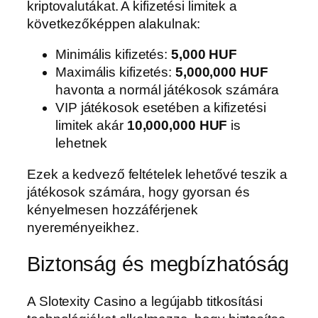
kriptovalutákat. A kifizetési limitek a
következőképpen alakulnak:
Minimális kifizetés:
5,000 HUF
Maximális kifizetés:
5,000,000 HUF
havonta a normál játékosok számára
VIP játékosok esetében a kifizetési
limitek akár
10,000,000 HUF
is
lehetnek
Ezek a kedvező feltételek lehetővé teszik a
játékosok számára, hogy gyorsan és
kényelmesen hozzáférjenek
nyereményeikhez.
Biztonság és megbízhatóság
A Slotexity Casino a legújabb titkosítási