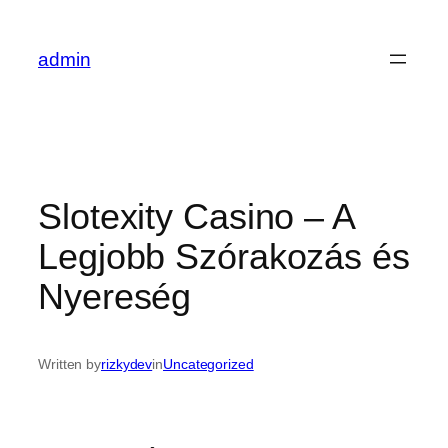
Skip
to
admin
content
Slotexity Casino – A
Legjobb Szórakozás és
Nyereség
Written by
rizkydev
in
Uncategorized